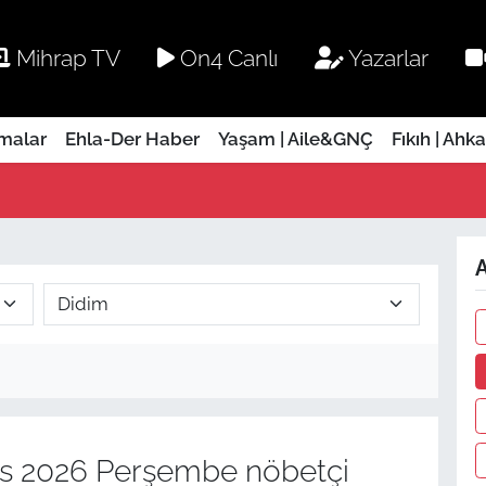
Mihrap TV
On4 Canlı
Yazarlar
rmalar
Ehla-Der Haber
Yaşam | Aile&GNÇ
Fıkıh | Ahk
A
s 2026 Perşembe nöbetçi