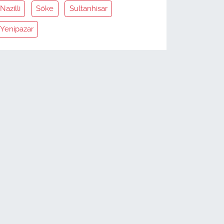
Nazilli
Söke
Sultanhisar
Yenipazar