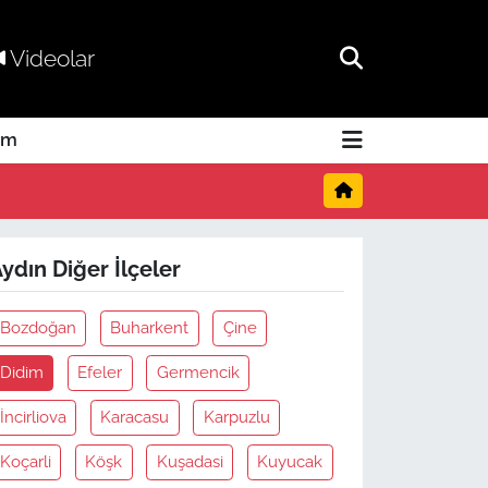
Videolar
am
ydın Diğer İlçeler
Bozdoğan
Buharkent
Çine
Didim
Efeler
Germencik
İncirliova
Karacasu
Karpuzlu
Koçarli
Köşk
Kuşadasi
Kuyucak