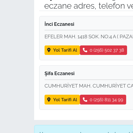
eczane adres, telefon v
İnci Eczanesi
EFELER MAH. 1418 SOK. NO:4 A ( PAZA
Yol Tarifi Al
0 (256) 502 37 38
Şifa Eczanesi
CUMHURİYET MAH. CUMHURİYET CAD. 
Yol Tarifi Al
0 (256) 811 34 99