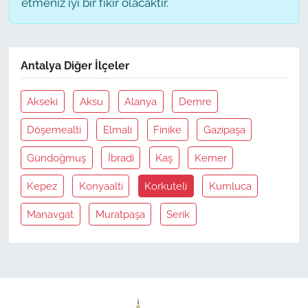
etmeniz iyi bir fikir olacaktır.
Antalya Diğer İlçeler
Akseki
Aksu
Alanya
Demre
Döşemealti
Elmali
Finike
Gazipaşa
Gündoğmuş
İbradi
Kaş
Kemer
Kepez
Konyaalti
Korkuteli
Kumluca
Manavgat
Muratpaşa
Serik