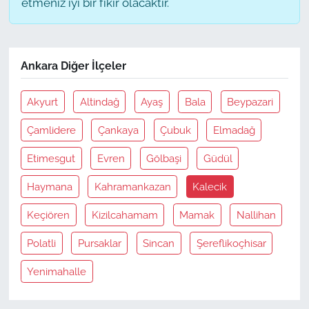
etmeniz iyi bir fikir olacaktır.
Ankara Diğer İlçeler
Akyurt
Altindağ
Ayaş
Bala
Beypazari
Çamlidere
Çankaya
Çubuk
Elmadağ
Etimesgut
Evren
Gölbaşi
Güdül
Haymana
Kahramankazan
Kalecik
Keçiören
Kizilcahamam
Mamak
Nallihan
Polatli
Pursaklar
Sincan
Şereflikoçhisar
Yenimahalle