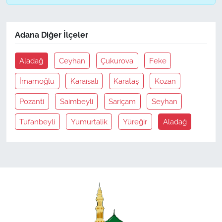
Adana Diğer İlçeler
Aladağ
Ceyhan
Çukurova
Feke
İmamoğlu
Karaisali
Karataş
Kozan
Pozanti
Saimbeyli
Sariçam
Seyhan
Tufanbeyli
Yumurtalik
Yüreğir
Aladağ