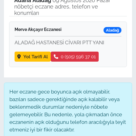
Adana
Aladağ
09 Ağustos 2026 Pazar
nöbetçi eczane adres, telefon ve
konumları
Merve Akçayır Eczanesi
Aladağ
ALADAĞ HASTANESİ CİVARI PTT YANI
Yol Tarifi Al
0 (505) 596 37 01
Her eczane gece boyunca açık olmayabilir,
bazıları sadece gerektiğinde açık kalabilir veya
beklenmedik durumlar nedeniyle nöbete
gelemeyebilir. Bu nedenle, yola çıkmadan önce
eczanenin açık olduğunu telefon aracılığıyla teyit
etmeniz iyi bir fikir olacaktır.