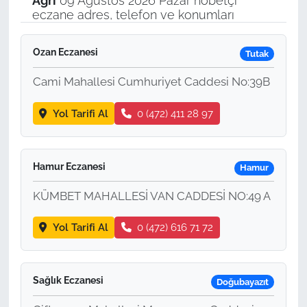
Ağrı
09 Ağustos 2026 Pazar nöbetçi
eczane adres, telefon ve konumları
Ozan Eczanesi
Tutak
Cami Mahallesi Cumhuriyet Caddesi No:39B
Yol Tarifi Al
0 (472) 411 28 97
Hamur Eczanesi
Hamur
KÜMBET MAHALLESİ VAN CADDESİ NO:49 A
Yol Tarifi Al
0 (472) 616 71 72
Sağlık Eczanesi
Doğubayazıt