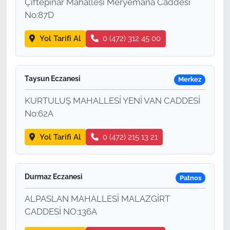
Çiftepınar Mahallesi Meryemana Caddesi
No:87D
Yol Tarifi Al
0 (472) 312 45 00
Taysun Eczanesi
Merkez
KURTULUŞ MAHALLESİ YENİ VAN CADDESİ
No:62A
Yol Tarifi Al
0 (472) 215 13 21
Durmaz Eczanesi
Patnos
ALPASLAN MAHALLESİ MALAZGİRT
CADDESİ NO:136A