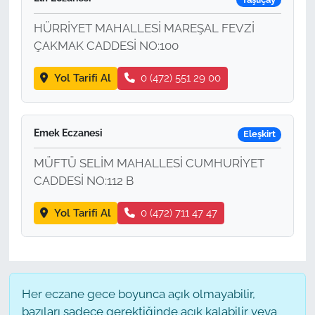
HÜRRİYET MAHALLESİ MAREŞAL FEVZİ
ÇAKMAK CADDESİ NO:100
Yol Tarifi Al
0 (472) 551 29 00
Emek Eczanesi
Eleşkirt
MÜFTÜ SELİM MAHALLESİ CUMHURİYET
CADDESİ NO:112 B
Yol Tarifi Al
0 (472) 711 47 47
Her eczane gece boyunca açık olmayabilir,
bazıları sadece gerektiğinde açık kalabilir veya