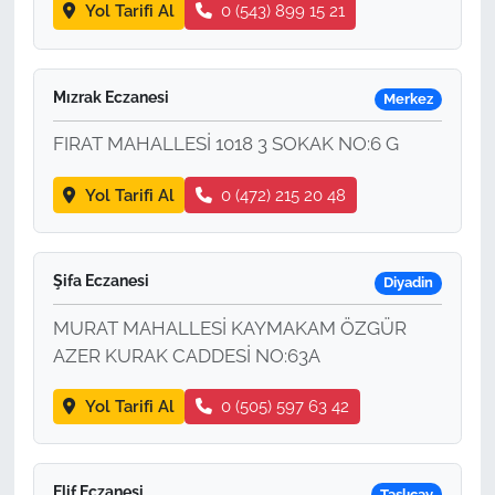
Yol Tarifi Al
0 (543) 899 15 21
Mızrak Eczanesi
Merkez
FIRAT MAHALLESİ 1018 3 SOKAK NO:6 G
Yol Tarifi Al
0 (472) 215 20 48
Şifa Eczanesi
Diyadin
MURAT MAHALLESİ KAYMAKAM ÖZGÜR
AZER KURAK CADDESİ NO:63A
Yol Tarifi Al
0 (505) 597 63 42
Elif Eczanesi
Taşlıçay